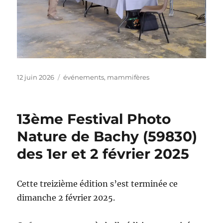
Publié
Catégories
12 juin 2026
événements
,
mammifères
le
13ème Festival Photo
Nature de Bachy (59830)
des 1er et 2 février 2025
Cette treizième édition s’est terminée ce
dimanche 2 février 2025.