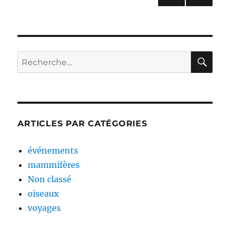
PAG
des
E
SUIV
publications
ANT
E
RE
Recherche
pour :
ARTICLES PAR CATÉGORIES
événements
mammifères
Non classé
oiseaux
voyages