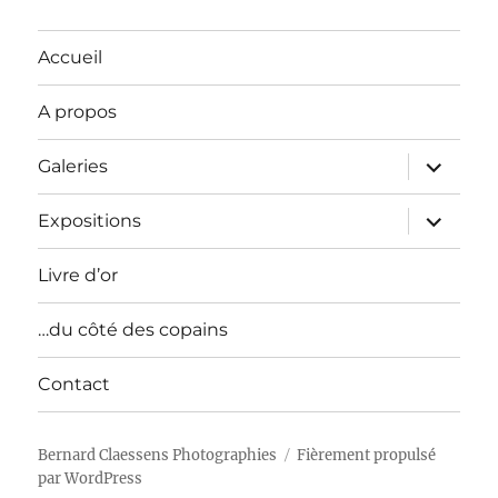
Accueil
A propos
ouvrir
Galeries
le
sous-
menu
ouvrir
Expositions
le
sous-
menu
Livre d’or
…du côté des copains
Contact
Bernard Claessens Photographies
Fièrement propulsé
par WordPress