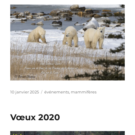
Publié
Catégories
10 janvier 2025
événements
,
mammifères
le
Vœux 2020