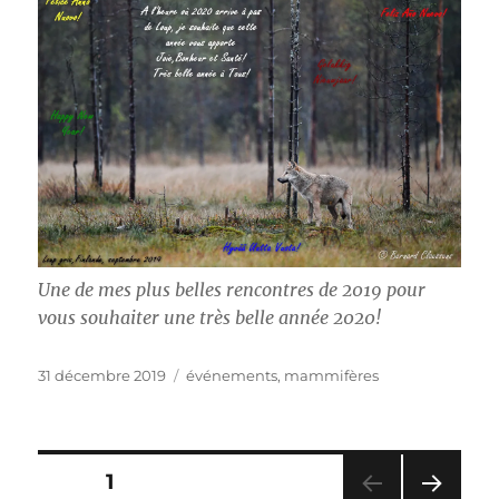
Une de mes plus belles rencontres de 2019 pour
vous souhaiter une très belle année 2020!
Publié
Catégories
31 décembre 2019
événements
,
mammifères
le
Pagination
PAGE
1