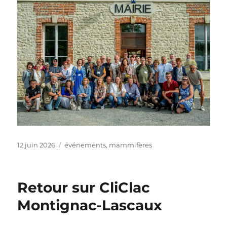
Publié
Catégories
12 juin 2026
événements
,
mammifères
le
Retour sur CliClac
Montignac-Lascaux