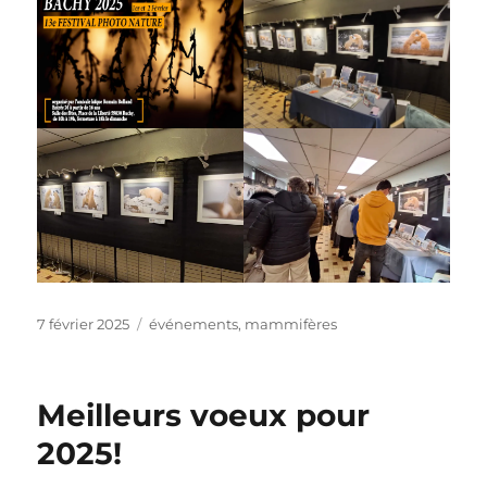
Publié
Catégories
7 février 2025
événements
,
mammifères
le
Meilleurs voeux pour
2025!