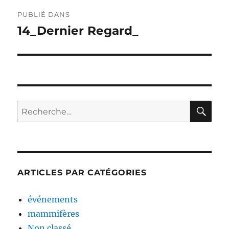
Navigation
PUBLIÉ DANS
de
14_Dernier Regard_
l’article
RE
Recherche
pour :
ARTICLES PAR CATÉGORIES
événements
mammifères
Non classé