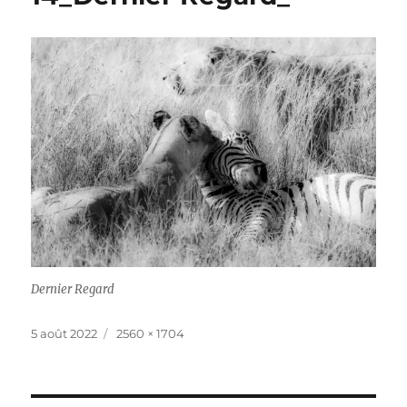
Dernier Regard
Publié
Taille
5 août 2022
2560 × 1704
le
réelle