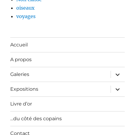
oiseaux
voyages
Accueil
A propos
ouvrir
Galeries
le
sous-
menu
ouvrir
Expositions
le
sous-
menu
Livre d’or
…du côté des copains
Contact