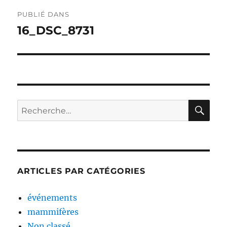
Navigation
PUBLIÉ DANS
de
16_DSC_8731
l’article
RE
Recherche
pour :
ARTICLES PAR CATÉGORIES
événements
mammifères
Non classé