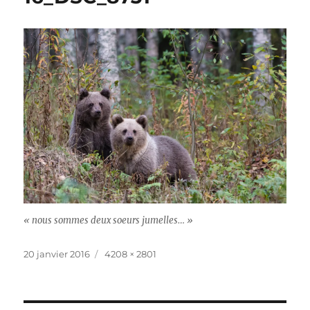
« nous sommes deux soeurs jumelles… »
Publié
Taille
20 janvier 2016
4208 × 2801
le
réelle