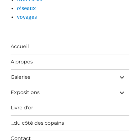
oiseaux
voyages
Accueil
A propos
ouvrir
Galeries
le
sous-
menu
ouvrir
Expositions
le
sous-
menu
Livre d’or
…du côté des copains
Contact