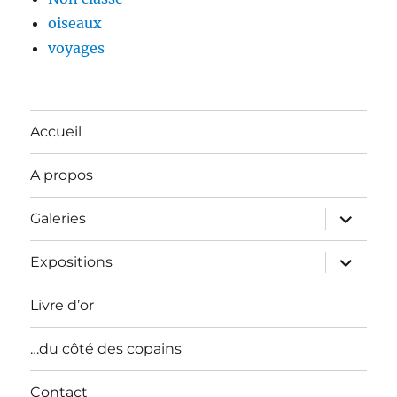
oiseaux
voyages
Accueil
A propos
ouvrir
Galeries
le
sous-
menu
ouvrir
Expositions
le
sous-
menu
Livre d’or
…du côté des copains
Contact