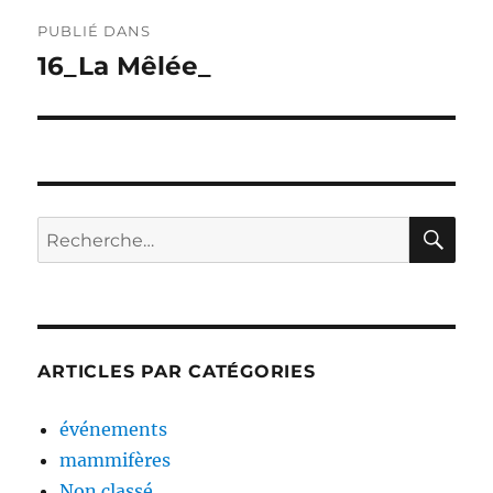
Navigation
PUBLIÉ DANS
de
16_La Mêlée_
l’article
RE
Recherche
pour :
ARTICLES PAR CATÉGORIES
événements
mammifères
Non classé