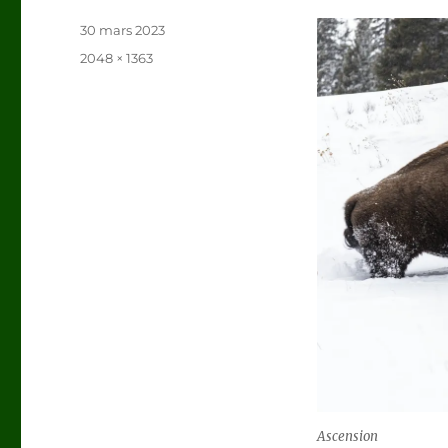
Publié
30 mars 2023
le
Taille
2048 × 1363
réelle
Ascension