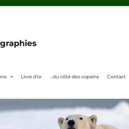
graphies
ons
Livre d’or
…du côté des copains
Contact