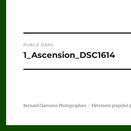
Navigation
PUBLIÉ DANS
de
1_Ascension_DSC1614
l’article
Bernard Claessens Photographies
Fièrement propulsé 