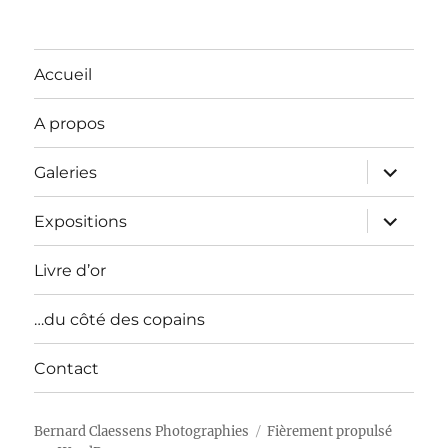
Accueil
A propos
ouvrir
Galeries
le
sous-
menu
ouvrir
Expositions
le
sous-
menu
Livre d’or
…du côté des copains
Contact
Bernard Claessens Photographies
Fièrement propulsé