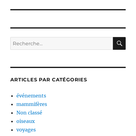
l’article
RE
Recherche
pour :
ARTICLES PAR CATÉGORIES
événements
mammifères
Non classé
oiseaux
voyages