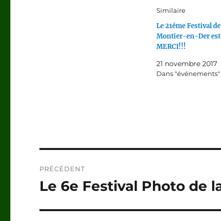
Similaire
Le 21éme Festival de
Montier-en-Der est
MERCI!!!
21 novembre 2017
Dans "événements"
Navigation
PRÉCÉDENT
de
Le 6e Festival Photo de la
Publication
précédente :
l’article