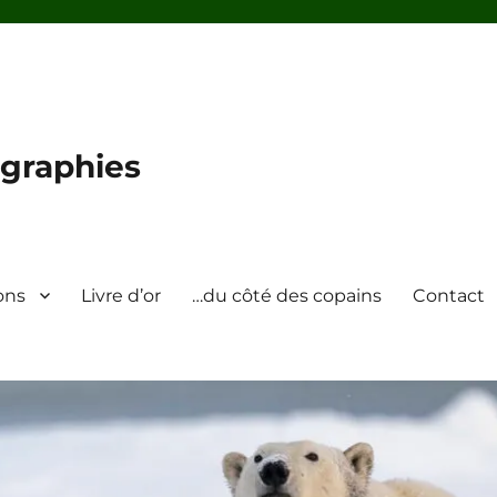
graphies
ons
Livre d’or
…du côté des copains
Contact