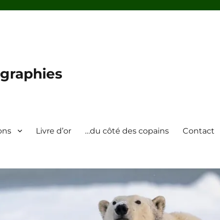
graphies
ons
Livre d’or
…du côté des copains
Contact