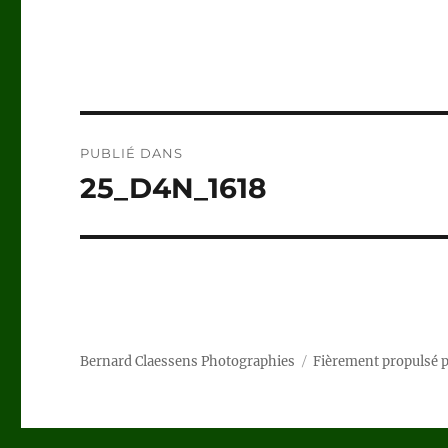
Navigation
PUBLIÉ DANS
de
25_D4N_1618
l’article
Bernard Claessens Photographies
Fièrement propulsé 