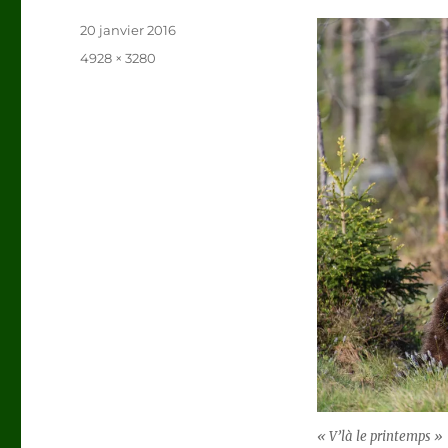
Publié
20 janvier 2016
le
Taille
4928 × 3280
réelle
« V’là le printemps »