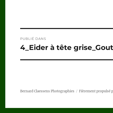
Navigation
PUBLIÉ DANS
de
4_Eider à tête grise_Gou
l’article
Bernard Claessens Photographies
Fièrement propulsé 