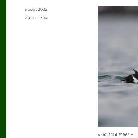
Publié
5 août 2022
le
Taille
2560 × 1704
réelle
« Goutte aux nez »