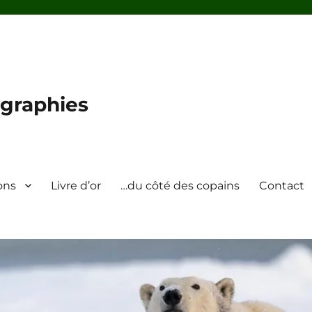
graphies
ons
Livre d’or
…du côté des copains
Contact