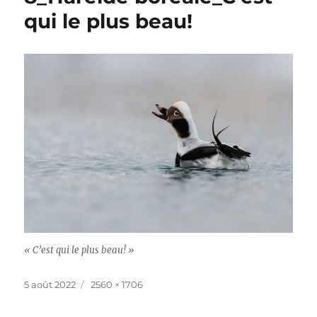
qui le plus beau!
« C’est qui le plus beau! »
Publié
Taille
5 août 2022
2560 × 1706
le
réelle