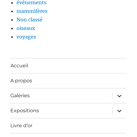
événements
mammifères
Non classé
oiseaux
voyages
Accueil
A propos
ouvrir
Galeries
le
sous-
menu
ouvrir
Expositions
le
sous-
menu
Livre d’or