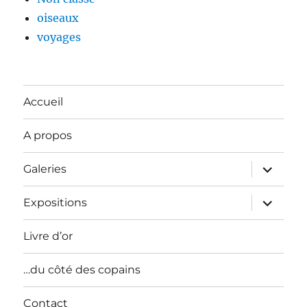
oiseaux
voyages
Accueil
A propos
ouvrir
Galeries
le
sous-
menu
ouvrir
Expositions
le
sous-
menu
Livre d’or
…du côté des copains
Contact