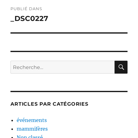
Navigation
PUBLIÉ DANS
de
_DSC0227
l’article
RE
Recherche
pour :
ARTICLES PAR CATÉGORIES
événements
mammifères
Non classé