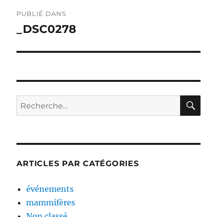
Navigation
PUBLIÉ DANS
de
_DSC0278
l’article
RE
Recherche
pour :
ARTICLES PAR CATÉGORIES
événements
mammifères
Non classé