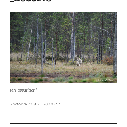
1ère apparition!
Publié
Taille
6 octobre 2019
1280 × 853
le
réelle