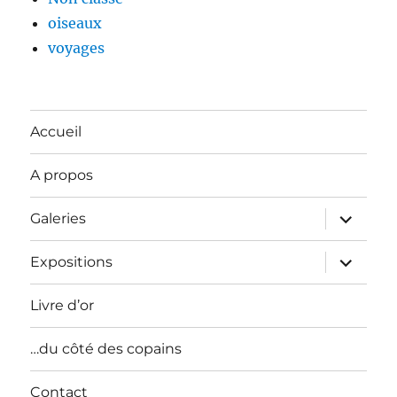
oiseaux
voyages
Accueil
A propos
ouvrir
Galeries
le
sous-
menu
ouvrir
Expositions
le
sous-
menu
Livre d’or
…du côté des copains
Contact