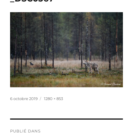
Publié
Taille
6 octobre 2019
1280 × 853
le
réelle
Navigation
PUBLIÉ DANS