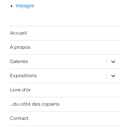
voyages
Accueil
A propos
ouvrir
Galeries
le
sous-
menu
ouvrir
Expositions
le
sous-
menu
Livre d’or
…du côté des copains
Contact