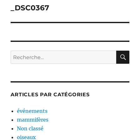
de
_DSC0367
l’article
RE
Recherche
pour :
ARTICLES PAR CATÉGORIES
événements
mammifères
Non classé
oiseaux