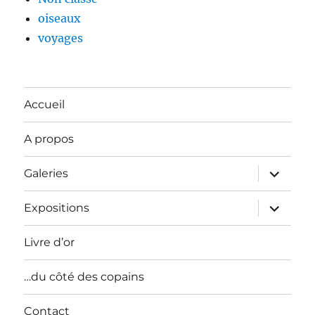
oiseaux
voyages
Accueil
A propos
ouvrir
Galeries
le
sous-
menu
ouvrir
Expositions
le
sous-
menu
Livre d’or
…du côté des copains
Contact