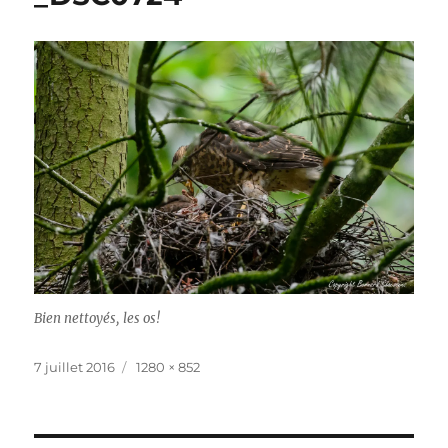
Bien nettoyés, les os!
Publié
Taille
7 juillet 2016
1280 × 852
le
réelle