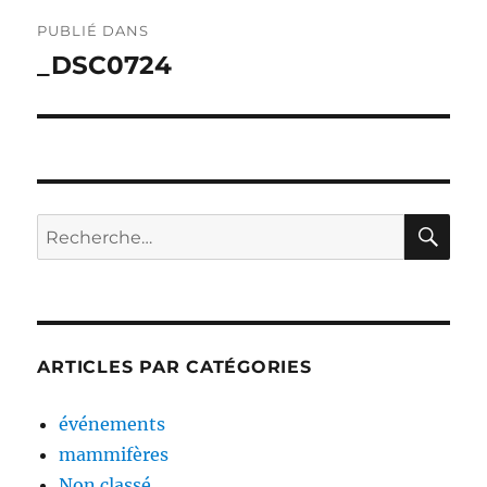
Navigation
PUBLIÉ DANS
de
_DSC0724
l’article
RE
Recherche
pour :
ARTICLES PAR CATÉGORIES
événements
mammifères
Non classé