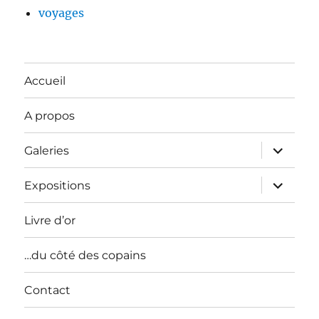
voyages
Accueil
A propos
ouvrir
Galeries
le
sous-
menu
ouvrir
Expositions
le
sous-
menu
Livre d’or
…du côté des copains
Contact