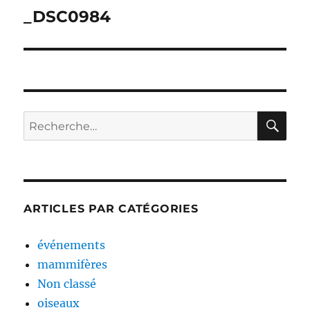
de
_DSC0984
l’article
RE
Recherche
pour :
ARTICLES PAR CATÉGORIES
événements
mammifères
Non classé
oiseaux