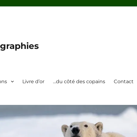
graphies
ons
Livre d’or
…du côté des copains
Contact