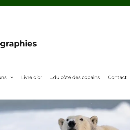
graphies
ons
Livre d’or
…du côté des copains
Contact