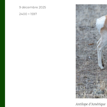
Publié
9 décembre 2025
le
Taille
2400 × 1597
réelle
Antilope d’Amérique