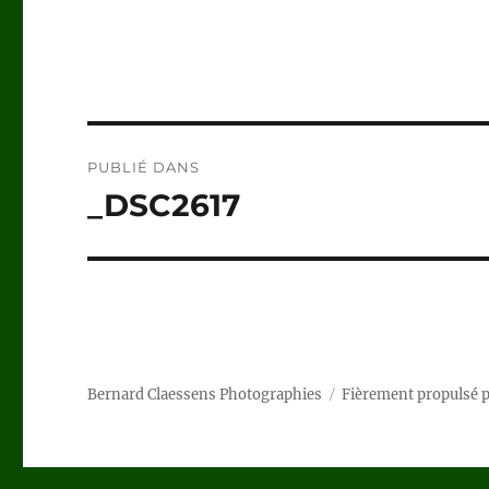
Navigation
PUBLIÉ DANS
de
_DSC2617
l’article
Bernard Claessens Photographies
Fièrement propulsé 