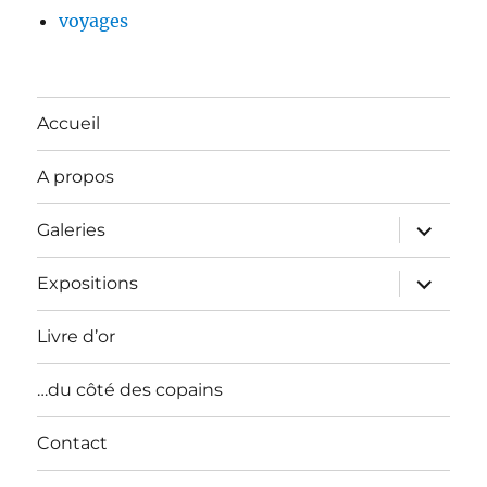
voyages
Accueil
A propos
ouvrir
Galeries
le
sous-
menu
ouvrir
Expositions
le
sous-
menu
Livre d’or
…du côté des copains
Contact