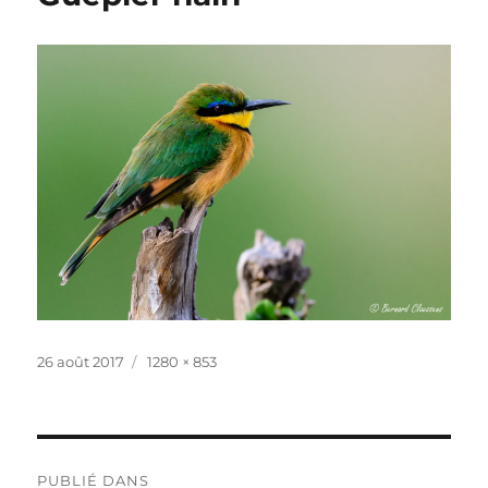
Publié
Taille
26 août 2017
1280 × 853
le
réelle
Navigation
PUBLIÉ DANS