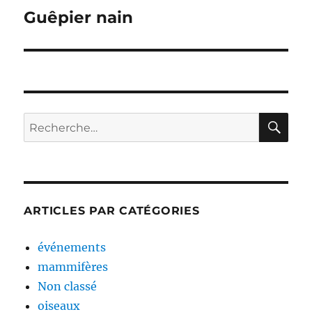
de
Guêpier nain
l’article
RE
Recherche
pour :
ARTICLES PAR CATÉGORIES
événements
mammifères
Non classé
oiseaux