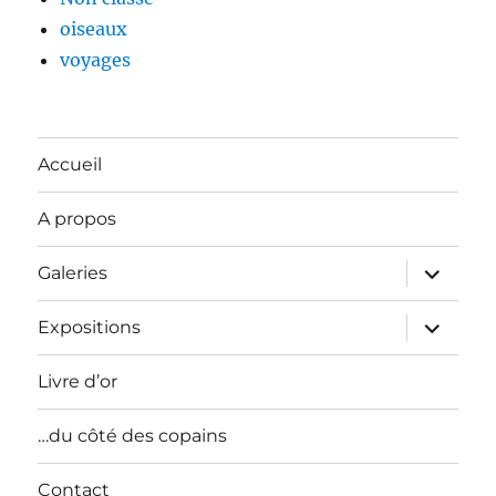
oiseaux
voyages
Accueil
A propos
ouvrir
Galeries
le
sous-
menu
ouvrir
Expositions
le
sous-
menu
Livre d’or
…du côté des copains
Contact