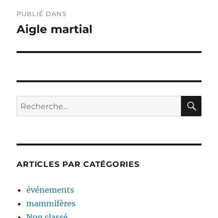
Navigation
PUBLIÉ DANS
de
Aigle martial
l’article
RE
Recherche
pour :
ARTICLES PAR CATÉGORIES
événements
mammifères
Non classé