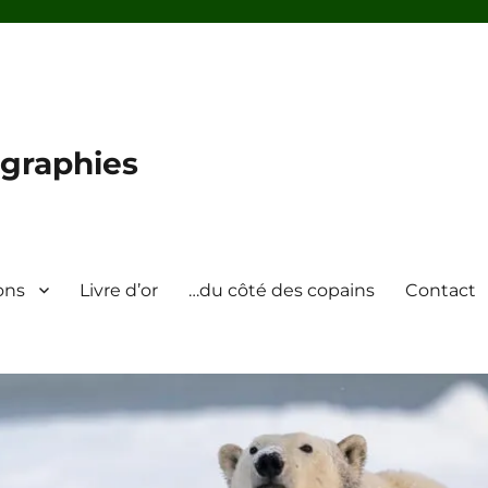
graphies
ons
Livre d’or
…du côté des copains
Contact