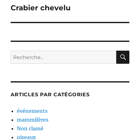
de
Crabier chevelu
l’article
RE
Recherche
pour :
ARTICLES PAR CATÉGORIES
événements
mammifères
Non classé
oiseaux