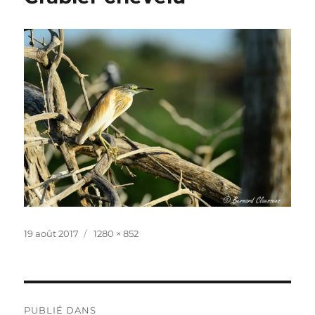
Publié
Taille
19 août 2017
1280 × 852
le
réelle
Navigation
PUBLIÉ DANS