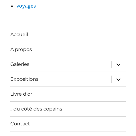
voyages
Accueil
A propos
ouvrir
Galeries
le
sous-
menu
ouvrir
Expositions
le
sous-
menu
Livre d’or
…du côté des copains
Contact