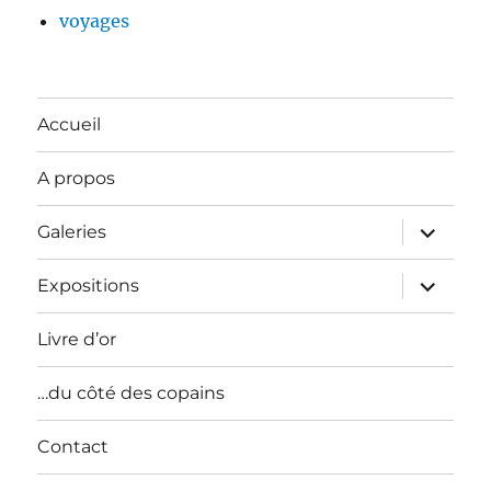
voyages
Accueil
A propos
ouvrir
Galeries
le
sous-
menu
ouvrir
Expositions
le
sous-
menu
Livre d’or
…du côté des copains
Contact