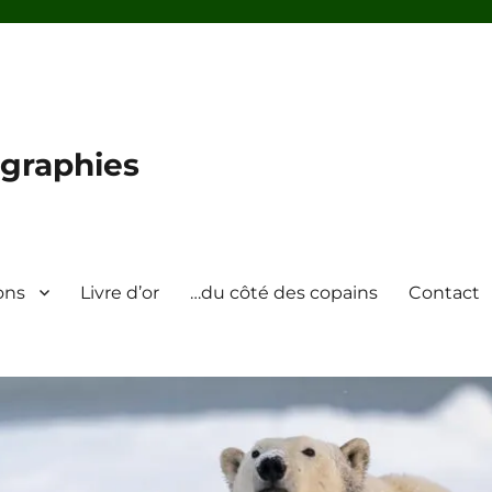
graphies
ons
Livre d’or
…du côté des copains
Contact