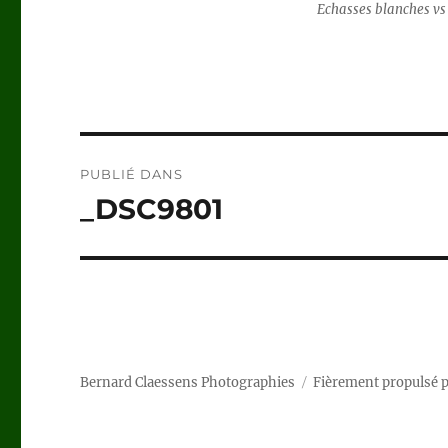
Echasses blanches vs
Navigation
PUBLIÉ DANS
de
_DSC9801
l’article
Bernard Claessens Photographies
Fièrement propulsé 