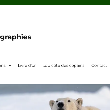
graphies
ons
Livre d’or
…du côté des copains
Contact