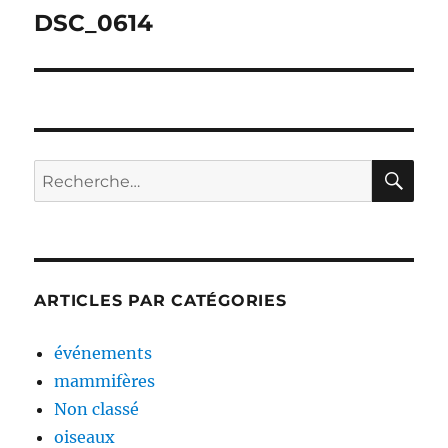
de
DSC_0614
l’article
RE
Recherche
pour :
ARTICLES PAR CATÉGORIES
événements
mammifères
Non classé
oiseaux