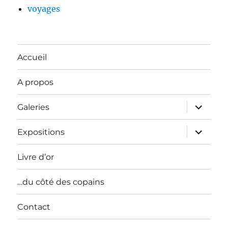
voyages
Accueil
A propos
ouvrir
Galeries
le
sous-
menu
ouvrir
Expositions
le
sous-
menu
Livre d’or
…du côté des copains
Contact