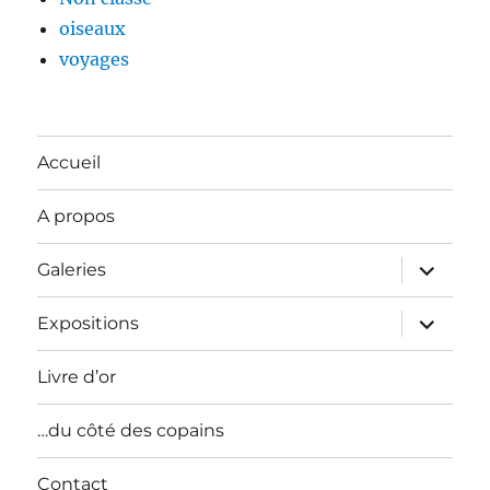
oiseaux
voyages
Accueil
A propos
ouvrir
Galeries
le
sous-
menu
ouvrir
Expositions
le
sous-
menu
Livre d’or
…du côté des copains
Contact