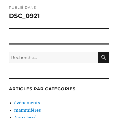
Navigation
PUBLIÉ DANS
de
DSC_0921
l’article
RE
Recherche
pour :
ARTICLES PAR CATÉGORIES
événements
mammifères
Non classé