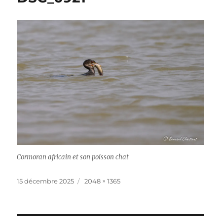
Cormoran africain et son poisson chat
Publié
Taille
15 décembre 2025
2048 × 1365
le
réelle