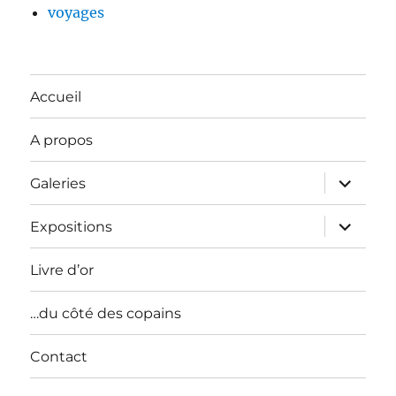
voyages
Accueil
A propos
ouvrir
Galeries
le
sous-
menu
ouvrir
Expositions
le
sous-
menu
Livre d’or
…du côté des copains
Contact