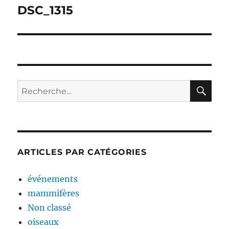
de
DSC_1315
l’article
RE
Recherche
pour :
ARTICLES PAR CATÉGORIES
événements
mammifères
Non classé
oiseaux