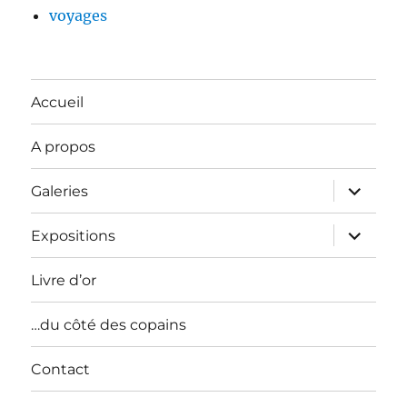
voyages
Accueil
A propos
ouvrir
Galeries
le
sous-
menu
ouvrir
Expositions
le
sous-
menu
Livre d’or
…du côté des copains
Contact