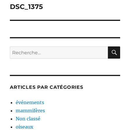
de
DSC_1375
l’article
RE
Recherche
pour :
ARTICLES PAR CATÉGORIES
événements
mammifères
Non classé
oiseaux