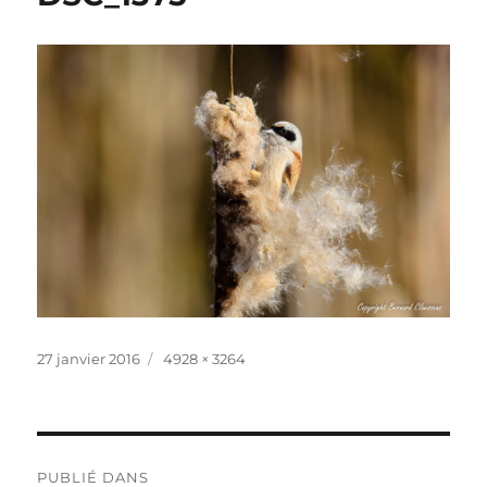
Publié
Taille
27 janvier 2016
4928 × 3264
le
réelle
Navigation
PUBLIÉ DANS