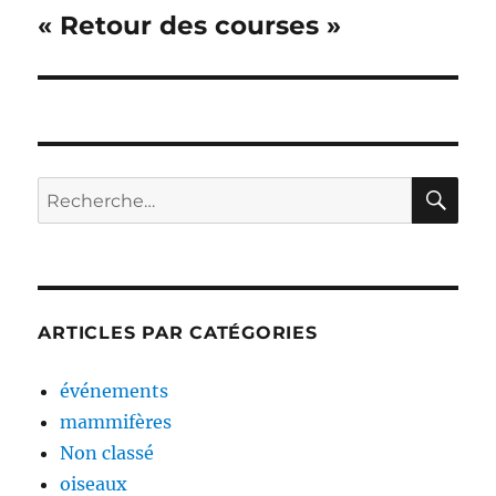
de
« Retour des courses »
l’article
RE
Recherche
pour :
ARTICLES PAR CATÉGORIES
événements
mammifères
Non classé
oiseaux