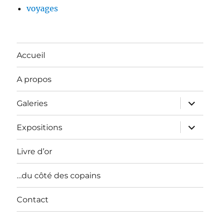
voyages
Accueil
A propos
ouvrir
Galeries
le
sous-
menu
ouvrir
Expositions
le
sous-
menu
Livre d’or
…du côté des copains
Contact