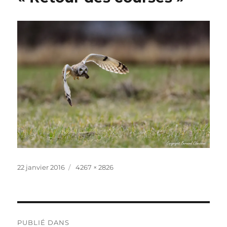
Publié
Taille
22 janvier 2016
4267 × 2826
le
réelle
Navigation
PUBLIÉ DANS