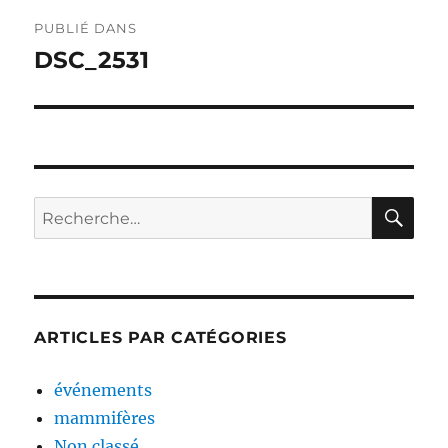
Navigation
PUBLIÉ DANS
de
DSC_2531
l’article
RE
Recherche
pour :
ARTICLES PAR CATÉGORIES
événements
mammifères
Non classé