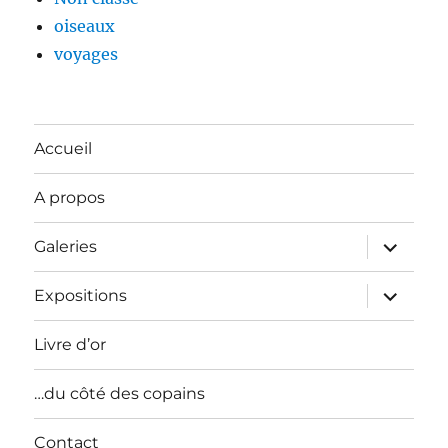
oiseaux
voyages
Accueil
A propos
ouvrir
Galeries
le
sous-
menu
ouvrir
Expositions
le
sous-
menu
Livre d’or
…du côté des copains
Contact