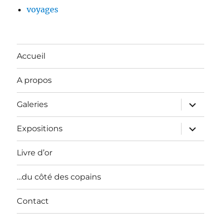
voyages
Accueil
A propos
ouvrir
Galeries
le
sous-
menu
ouvrir
Expositions
le
sous-
menu
Livre d’or
…du côté des copains
Contact