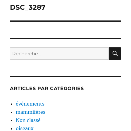
de
DSC_3287
l’article
RE
Recherche
pour :
ARTICLES PAR CATÉGORIES
événements
mammifères
Non classé
oiseaux