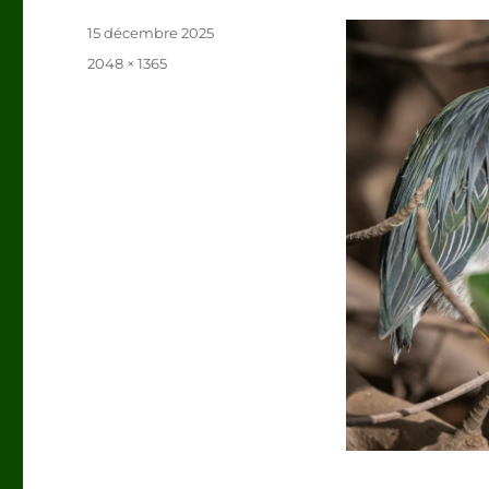
Publié
15 décembre 2025
le
Taille
2048 × 1365
réelle