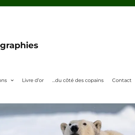
graphies
ons
Livre d’or
…du côté des copains
Contact