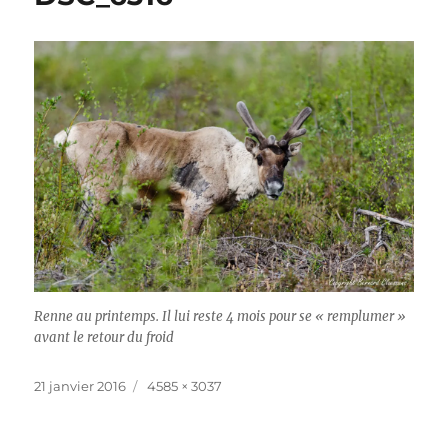
Renne au printemps. Il lui reste 4 mois pour se « remplumer »
avant le retour du froid
Publié
Taille
21 janvier 2016
4585 × 3037
le
réelle