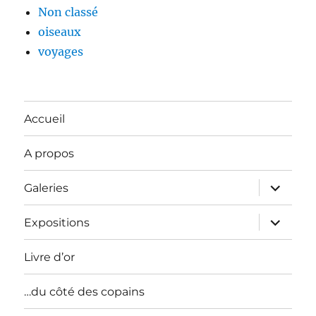
Non classé
oiseaux
voyages
Accueil
A propos
ouvrir
Galeries
le
sous-
menu
ouvrir
Expositions
le
sous-
menu
Livre d’or
…du côté des copains