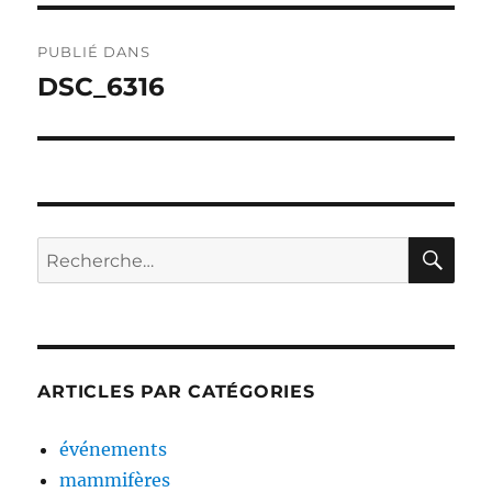
Navigation
PUBLIÉ DANS
de
DSC_6316
l’article
RE
Recherche
pour :
ARTICLES PAR CATÉGORIES
événements
mammifères