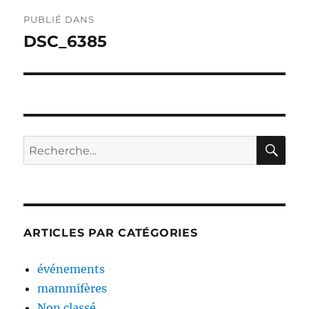
Navigation
PUBLIÉ DANS
de
DSC_6385
l’article
RE
Recherche
pour :
ARTICLES PAR CATÉGORIES
événements
mammifères
Non classé