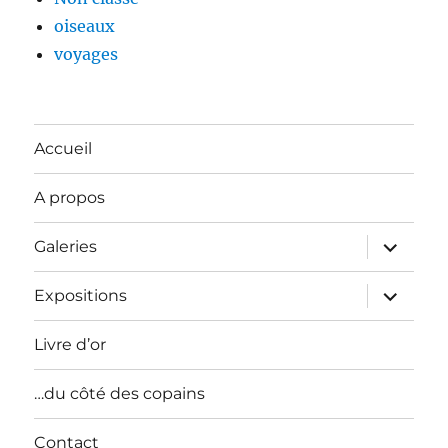
oiseaux
voyages
Accueil
A propos
ouvrir
Galeries
le
sous-
menu
ouvrir
Expositions
le
sous-
menu
Livre d’or
…du côté des copains
Contact