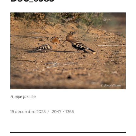
Huppe fasciée
Publié
Taille
15 décembre 2025
2047 × 1365
le
réelle