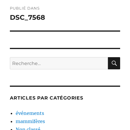
Navigation
PUBLIÉ DANS
de
DSC_7568
l’article
RE
Recherche
pour :
ARTICLES PAR CATÉGORIES
événements
mammifères
Non classé