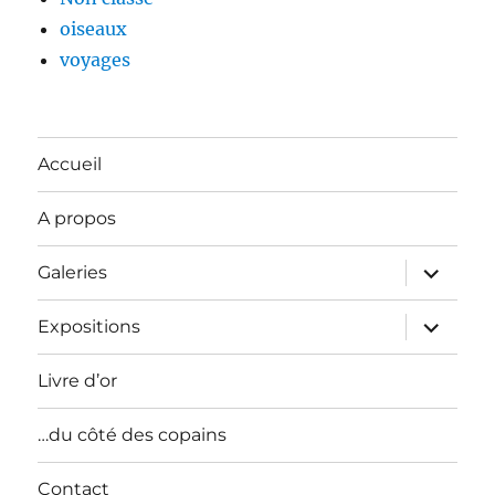
oiseaux
voyages
Accueil
A propos
ouvrir
Galeries
le
sous-
menu
ouvrir
Expositions
le
sous-
menu
Livre d’or
…du côté des copains
Contact