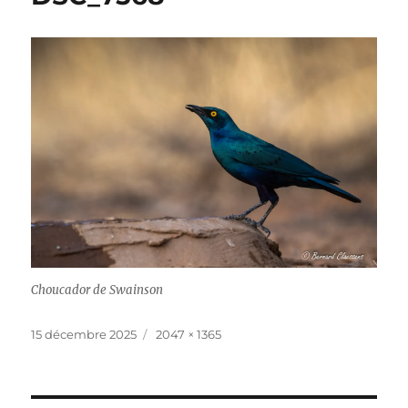
Choucador de Swainson
Publié
Taille
15 décembre 2025
2047 × 1365
le
réelle