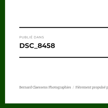
Navigation
PUBLIÉ DANS
de
DSC_8458
l’article
Bernard Claessens Photographies
Fièrement propulsé 