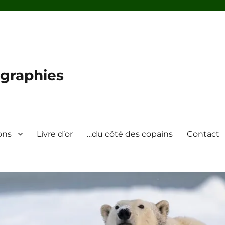
graphies
ons
Livre d’or
…du côté des copains
Contact