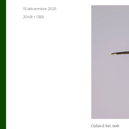
Publié
15 décembre 2025
le
Taille
2048 × 1365
réelle
Calao à bec noir