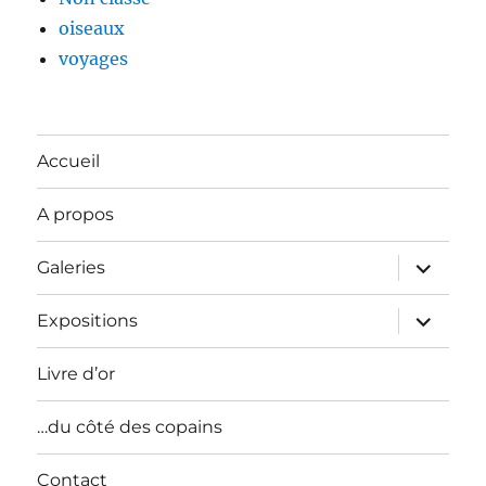
oiseaux
voyages
Accueil
A propos
ouvrir
Galeries
le
sous-
menu
ouvrir
Expositions
le
sous-
menu
Livre d’or
…du côté des copains
Contact