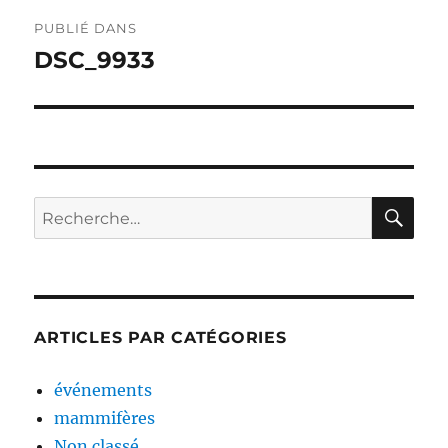
Navigation
PUBLIÉ DANS
de
DSC_9933
l’article
RE
Recherche
pour :
ARTICLES PAR CATÉGORIES
événements
mammifères
Non classé