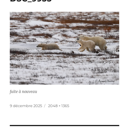
fuite à nouveau
Publié
Taille
9 décembre 2025
2048 × 1365
le
réelle