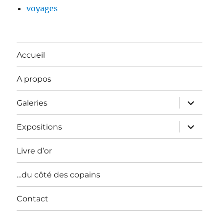
voyages
Accueil
A propos
ouvrir
Galeries
le
sous-
menu
ouvrir
Expositions
le
sous-
menu
Livre d’or
…du côté des copains
Contact