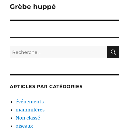
de
Grèbe huppé
l’article
RE
Recherche
pour :
ARTICLES PAR CATÉGORIES
événements
mammifères
Non classé
oiseaux