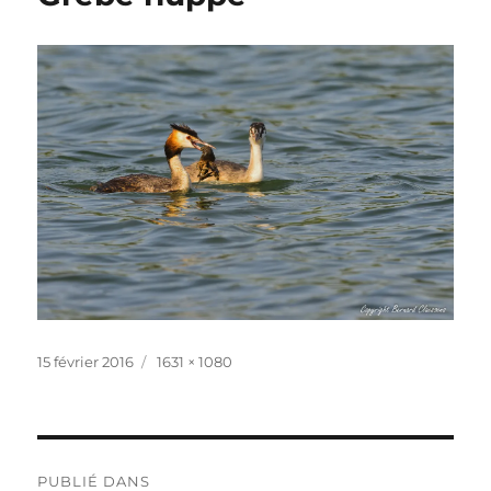
Publié
Taille
15 février 2016
1631 × 1080
le
réelle
Navigation
PUBLIÉ DANS