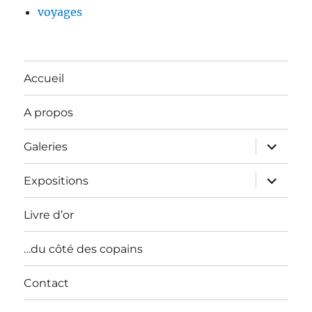
voyages
Accueil
A propos
ouvrir
Galeries
le
sous-
menu
ouvrir
Expositions
le
sous-
menu
Livre d’or
…du côté des copains
Contact