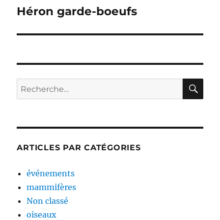
de
Héron garde-boeufs
l’article
RE
Recherche
pour :
ARTICLES PAR CATÉGORIES
événements
mammifères
Non classé
oiseaux