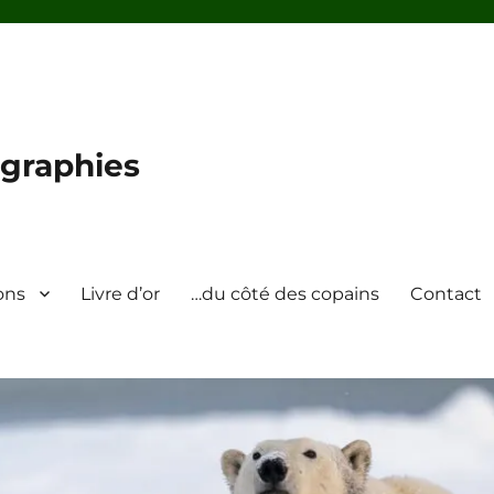
graphies
ons
Livre d’or
…du côté des copains
Contact