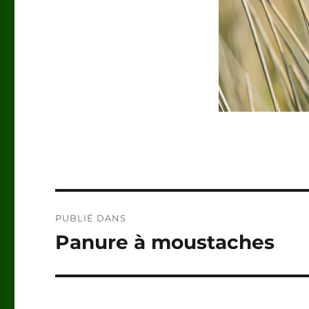
Navigation
PUBLIÉ DANS
de
Panure à moustaches
l’article