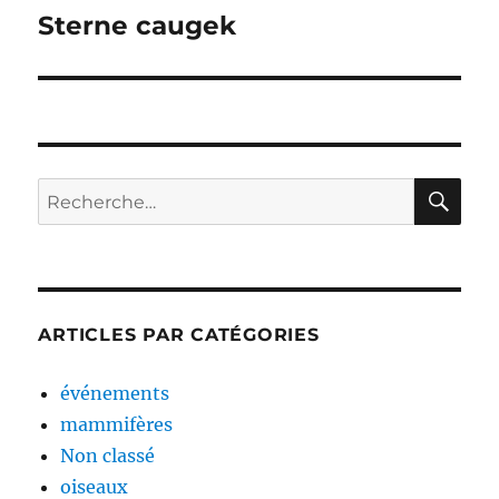
de
Sterne caugek
l’article
RE
Recherche
pour :
ARTICLES PAR CATÉGORIES
événements
mammifères
Non classé
oiseaux