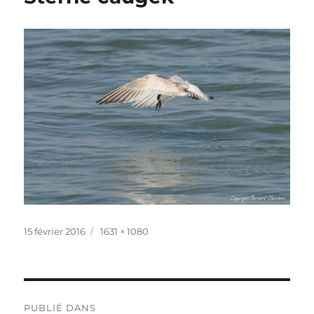
Publié
Taille
15 février 2016
1631 × 1080
le
réelle
Navigation
PUBLIÉ DANS