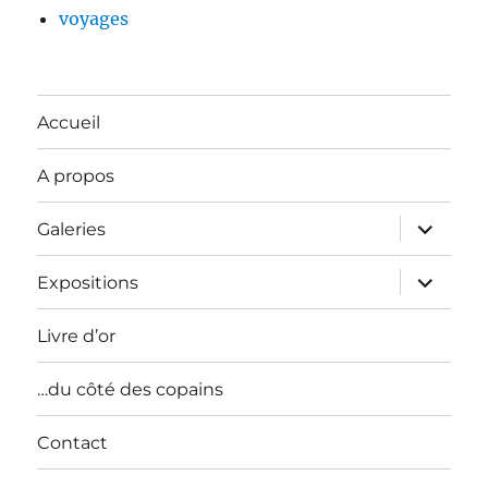
voyages
Accueil
A propos
ouvrir
Galeries
le
sous-
menu
ouvrir
Expositions
le
sous-
menu
Livre d’or
…du côté des copains
Contact