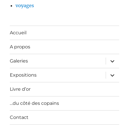
voyages
Accueil
A propos
ouvrir
Galeries
le
sous-
menu
ouvrir
Expositions
le
sous-
menu
Livre d’or
…du côté des copains
Contact