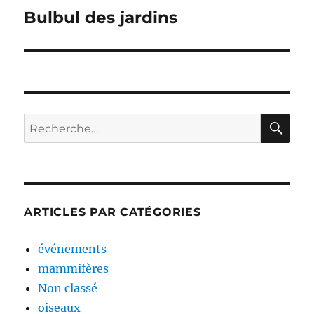
de
Bulbul des jardins
l’article
RE
Recherche
pour :
ARTICLES PAR CATÉGORIES
événements
mammifères
Non classé
oiseaux