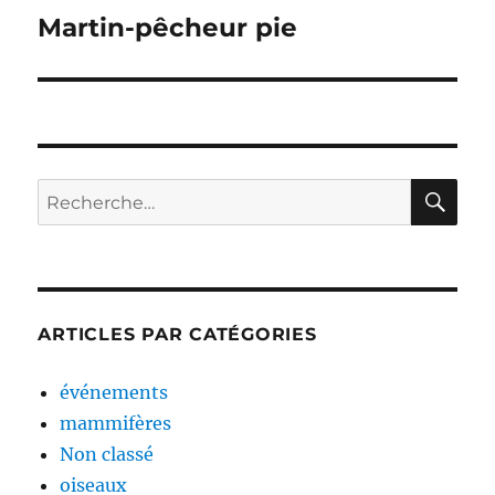
de
Martin-pêcheur pie
l’article
RE
Recherche
pour :
ARTICLES PAR CATÉGORIES
événements
mammifères
Non classé
oiseaux