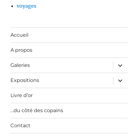
voyages
Accueil
A propos
ouvrir
Galeries
le
sous-
menu
ouvrir
Expositions
le
sous-
menu
Livre d’or
…du côté des copains
Contact